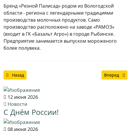
Бренд «Резной Палисад» родом из Вологодской
области - региона с легендарными традициями
производства молочных продуктов. Само
производство расположено на заводе «РАМОЗ»
(входит в ГК «Базальт Агро») в городе Рыбинске.
Предприятие занимается выпуском мороженого
более полувека.
Предыдущий: Поздравляем с Международным женским днем
Следующий: К
Назад
Вперед
12 июня 2026
Новости
С Днём России!
08 июня 2026